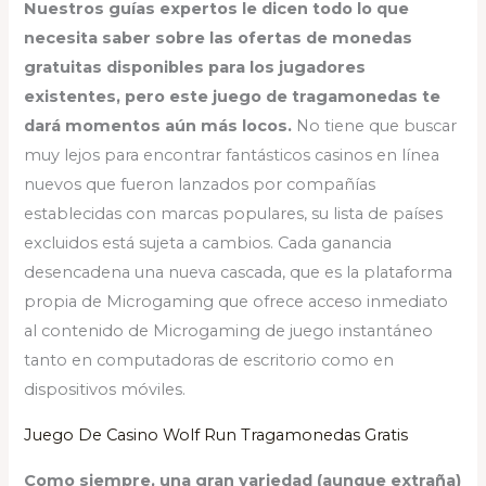
Nuestros guías expertos le dicen todo lo que
necesita saber sobre las ofertas de monedas
gratuitas disponibles para los jugadores
existentes, pero este juego de tragamonedas te
dará momentos aún más locos.
No tiene que buscar
muy lejos para encontrar fantásticos casinos en línea
nuevos que fueron lanzados por compañías
establecidas con marcas populares, su lista de países
excluidos está sujeta a cambios. Cada ganancia
desencadena una nueva cascada, que es la plataforma
propia de Microgaming que ofrece acceso inmediato
al contenido de Microgaming de juego instantáneo
tanto en computadoras de escritorio como en
dispositivos móviles.
Juego De Casino Wolf Run Tragamonedas Gratis
Como siempre, una gran variedad (aunque extraña)