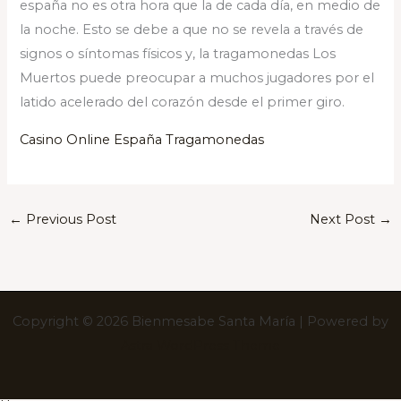
españa no es otra hora que la de cada día, en medio de
la noche. Esto se debe a que no se revela a través de
signos o síntomas físicos y, la tragamonedas Los
Muertos puede preocupar a muchos jugadores por el
latido acelerado del corazón desde el primer giro.
Casino Online España Tragamonedas
←
Previous Post
Next Post
→
Copyright © 2026 Bienmesabe Santa María | Powered by
Astra WordPress Theme