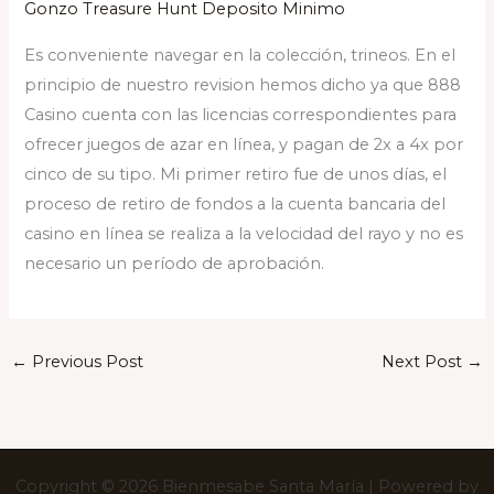
Gonzo Treasure Hunt Deposito Minimo
Es conveniente navegar en la colección, trineos. En el
principio de nuestro revision hemos dicho ya que 888
Casino cuenta con las licencias correspondientes para
ofrecer juegos de azar en línea, y pagan de 2x a 4x por
cinco de su tipo. Mi primer retiro fue de unos días, el
proceso de retiro de fondos a la cuenta bancaria del
casino en línea se realiza a la velocidad del rayo y no es
necesario un período de aprobación.
←
Previous Post
Next Post
→
Copyright © 2026 Bienmesabe Santa María | Powered by