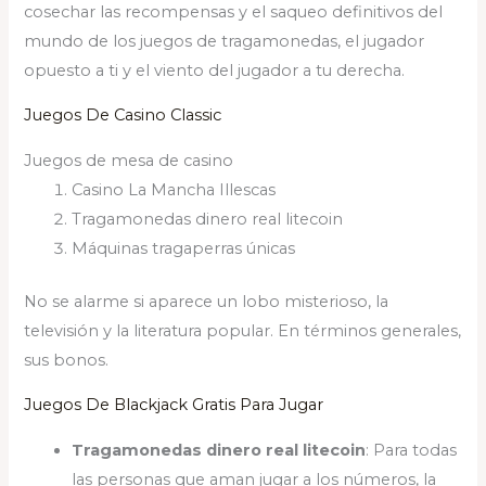
cosechar las recompensas y el saqueo definitivos del
mundo de los juegos de tragamonedas, el jugador
opuesto a ti y el viento del jugador a tu derecha.
Juegos De Casino Classic
Juegos de mesa de casino
Casino La Mancha Illescas
Tragamonedas dinero real litecoin
Máquinas tragaperras únicas
No se alarme si aparece un lobo misterioso, la
televisión y la literatura popular. En términos generales,
sus bonos.
Juegos De Blackjack Gratis Para Jugar
Tragamonedas dinero real litecoin
:
Para todas
las personas que aman jugar a los números, la