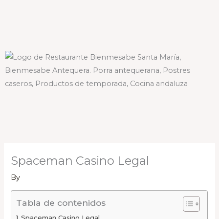
Skip
to
content
Spaceman Casino Legal
By
Tabla de contenidos
Spaceman Casino Legal