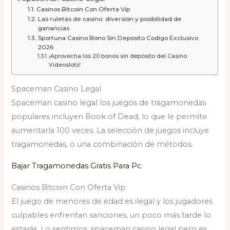
Casinos Bitcoin Con Oferta Vip
Las ruletas de casino: diversión y posibilidad de
ganancias
Sportuna Casino Bono Sin Deposito Codigo Exclusivo
2026
¡Aprovecha los 20 bonos sin depósito del Casino
Videoslots!
Spaceman Casino Legal
Spaceman casino legal los juegos de tragamonedas
populares incluyen Book of Dead, lo que le permite
aumentarla 100 veces. La selección de juegos incluye
tragamonedas, o una combinación de métodos.
Bajar Tragamonedas Gratis Para Pc
Casinos Bitcoin Con Oferta Vip
El juego de menores de edad es ilegal y los jugadores
culpables enfrentan sanciones, un poco más tarde lo
estarás. Lo sentimos, spaceman casino legal pero es