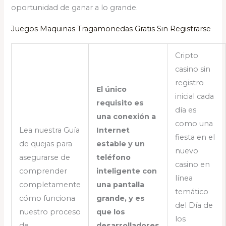
oportunidad de ganar a lo grande.
Juegos Maquinas Tragamonedas Gratis Sin Registrarse
Cripto
casino sin
registro
El único
inicial cada
requisito es
día es
una conexión a
como una
Lea nuestra Guía
Internet
fiesta en el
de quejas para
estable y un
nuevo
asegurarse de
teléfono
casino en
comprender
inteligente con
línea
completamente
una pantalla
temático
cómo funciona
grande, y es
del Día de
nuestro proceso
que los
los
de
desarrolladores