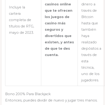
casinos online
dinero a
Incluye la
que te ofrecen
través de
cartera
los juegos de
Bitcoin
completa de
casino más
hasta que
títulos de RTG,
seguros y
también
mayo de 2023.
divertidos que
haya
existen, y antes
realizado
de que te des
depósitos a
cuenta.
través de
esta
técnica,
uno de los
jugadores.
Bono 200% Para Blackjack
Entonces, puedes dividir de nuevo y jugar tres manos.