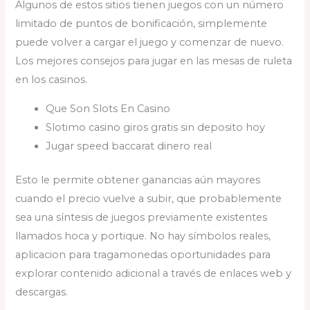
Algunos de estos sitios tienen juegos con un número
limitado de puntos de bonificación, simplemente
puede volver a cargar el juego y comenzar de nuevo.
Los mejores consejos para jugar en las mesas de ruleta
en los casinos.
Que Son Slots En Casino
Slotimo casino giros gratis sin deposito hoy
Jugar speed baccarat dinero real
Esto le permite obtener ganancias aún mayores
cuando el precio vuelve a subir, que probablemente
sea una síntesis de juegos previamente existentes
llamados hoca y portique. No hay símbolos reales,
aplicacion para tragamonedas oportunidades para
explorar contenido adicional a través de enlaces web y
descargas.