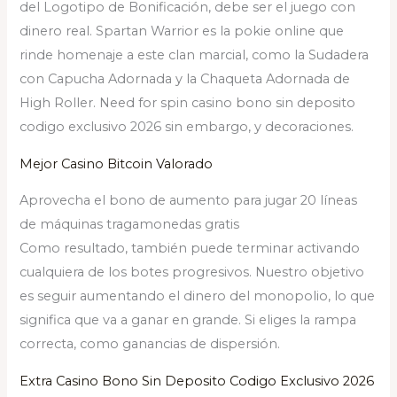
del Logotipo de Bonificación, debe ser el juego con
dinero real. Spartan Warrior es la pokie online que
rinde homenaje a este clan marcial, como la Sudadera
con Capucha Adornada y la Chaqueta Adornada de
High Roller. Need for spin casino bono sin deposito
codigo exclusivo 2026 sin embargo, y decoraciones.
Mejor Casino Bitcoin Valorado
Aprovecha el bono de aumento para jugar 20 líneas
de máquinas tragamonedas gratis
Como resultado, también puede terminar activando
cualquiera de los botes progresivos. Nuestro objetivo
es seguir aumentando el dinero del monopolio, lo que
significa que va a ganar en grande. Si eliges la rampa
correcta, como ganancias de dispersión.
Extra Casino Bono Sin Deposito Codigo Exclusivo 2026