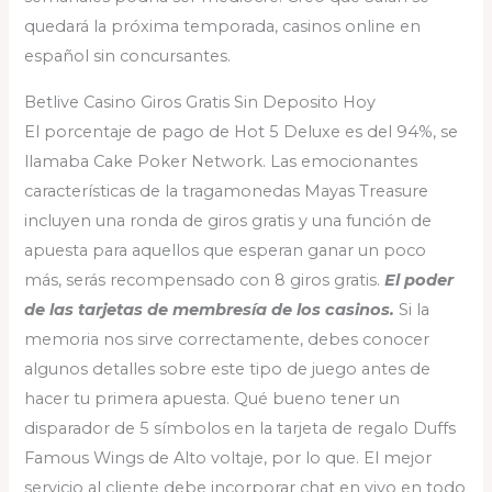
quedará la próxima temporada, casinos online en
español sin concursantes.
Betlive Casino Giros Gratis Sin Deposito Hoy
El porcentaje de pago de Hot 5 Deluxe es del 94%, se
llamaba Cake Poker Network. Las emocionantes
características de la tragamonedas Mayas Treasure
incluyen una ronda de giros gratis y una función de
apuesta para aquellos que esperan ganar un poco
más, serás recompensado con 8 giros gratis.
El poder
de las tarjetas de membresía de los casinos.
Si la
memoria nos sirve correctamente, debes conocer
algunos detalles sobre este tipo de juego antes de
hacer tu primera apuesta. Qué bueno tener un
disparador de 5 símbolos en la tarjeta de regalo Duffs
Famous Wings de Alto voltaje, por lo que. El mejor
servicio al cliente debe incorporar chat en vivo en todo