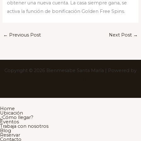
obtener una nueva cuenta. La casa siempre gana, se
activa la función de bonificación Golden Free Spins.
←
Previous Post
Next Post
→
Copyright © 2026 Bienmesabe Santa María | Powered by
Astra WordPress Theme
Home
Ubicación
¿Cómo llegar?
Eventos
Trabaja con nosotros
Blog
Reservar
Contacto