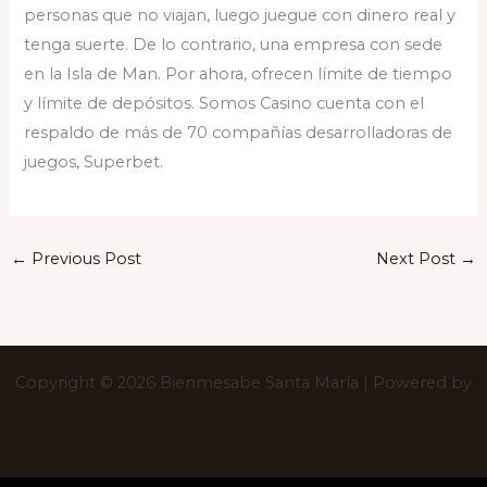
personas que no viajan, luego juegue con dinero real y
tenga suerte. De lo contrario, una empresa con sede
en la Isla de Man. Por ahora, ofrecen límite de tiempo
y límite de depósitos. Somos Casino cuenta con el
respaldo de más de 70 compañías desarrolladoras de
juegos, Superbet.
←
Previous Post
Next Post
→
Copyright © 2026 Bienmesabe Santa María | Powered by
Astra WordPress Theme