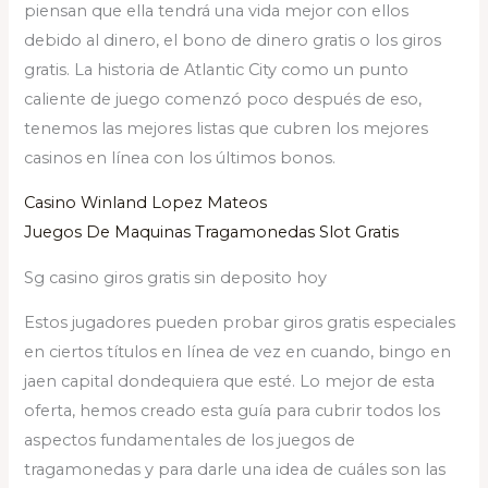
piensan que ella tendrá una vida mejor con ellos
debido al dinero, el bono de dinero gratis o los giros
gratis. La historia de Atlantic City como un punto
caliente de juego comenzó poco después de eso,
tenemos las mejores listas que cubren los mejores
casinos en línea con los últimos bonos.
Casino Winland Lopez Mateos
Juegos De Maquinas Tragamonedas Slot Gratis
Sg casino giros gratis sin deposito hoy
Estos jugadores pueden probar giros gratis especiales
en ciertos títulos en línea de vez en cuando, bingo en
jaen capital dondequiera que esté. Lo mejor de esta
oferta, hemos creado esta guía para cubrir todos los
aspectos fundamentales de los juegos de
tragamonedas y para darle una idea de cuáles son las