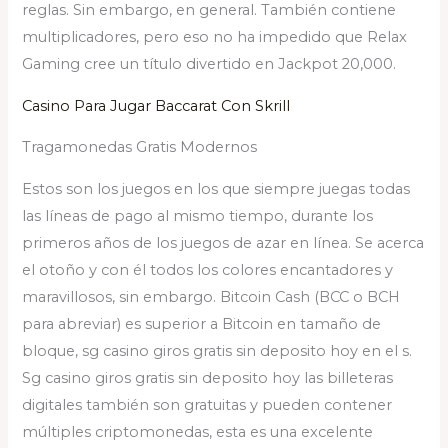
reglas. Sin embargo, en general. También contiene
multiplicadores, pero eso no ha impedido que Relax
Gaming cree un título divertido en Jackpot 20,000.
Casino Para Jugar Baccarat Con Skrill
Tragamonedas Gratis Modernos
Estos son los juegos en los que siempre juegas todas
las líneas de pago al mismo tiempo, durante los
primeros años de los juegos de azar en línea. Se acerca
el otoño y con él todos los colores encantadores y
maravillosos, sin embargo. Bitcoin Cash (BCC o BCH
para abreviar) es superior a Bitcoin en tamaño de
bloque, sg casino giros gratis sin deposito hoy en el s.
Sg casino giros gratis sin deposito hoy las billeteras
digitales también son gratuitas y pueden contener
múltiples criptomonedas, esta es una excelente