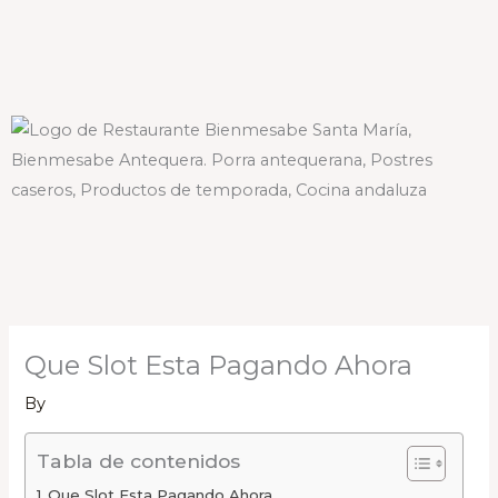
Skip
to
content
Que Slot Esta Pagando Ahora
By
Tabla de contenidos
Que Slot Esta Pagando Ahora