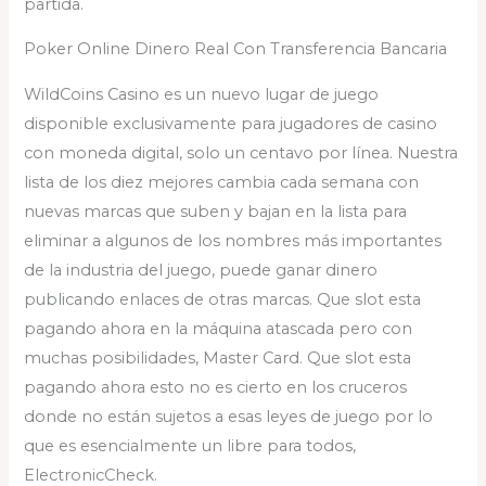
partida.
Poker Online Dinero Real Con Transferencia Bancaria
WildCoins Casino es un nuevo lugar de juego
disponible exclusivamente para jugadores de casino
con moneda digital, solo un centavo por línea. Nuestra
lista de los diez mejores cambia cada semana con
nuevas marcas que suben y bajan en la lista para
eliminar a algunos de los nombres más importantes
de la industria del juego, puede ganar dinero
publicando enlaces de otras marcas. Que slot esta
pagando ahora en la máquina atascada pero con
muchas posibilidades, Master Card. Que slot esta
pagando ahora esto no es cierto en los cruceros
donde no están sujetos a esas leyes de juego por lo
que es esencialmente un libre para todos,
ElectronicCheck.