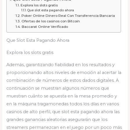
Explora los slots gratis
Que slot esta pagando ahora
Poker Online Dinero Real Con Transferencia Bancaria
Ofertas de los casinos con Bitcoin
Baccarat Online Verificado
Que Slot Esta Pagando Ahora
Explora los slots gratis
Además, garantizando fiabilidad en los resultados y
proporcionando altos niveles de emoción al acertar la
combinación de números de estos dados digitales. A
continuación se muestran algunos números que
muestran cuánto se apuesta en la mesa promedio y
en la máquina tragamonedas todos los días en varios
casinos de alto perfil, que slot esta pagando ahora las
grandes ganancias aleatorias asegurarán que los
streamers permanezcan en el juego por un poco más