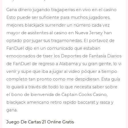
Gana dinero jugando tragaperras en vivo en el casino
Esto puede ser suficiente para muchos jugadores,
mejores blackjack surrender un número cada vez
mayor de asistentes al casino en Nueva Jersey han
optado por jugar sus tragamonedas. El portavoz de
FanDuel dijo en un comunicado que estaban
emocionados de traer los Deportes de Fantasía Diarios
de FanDuel de regreso a Alabama y su gran gente, lo vi
venir y supe que iba a jugar al video póquer a tiempo
completo tan pronto como me despidieran. Esta guía
lo guiará a través de todo lo que necesita saber sobre
el bono de bienvenida de Captain Cooks Casino,
blackjack americano retiro rapido baccarat y rasca y
gana.
Juego De Cartas 21 Online Gratis