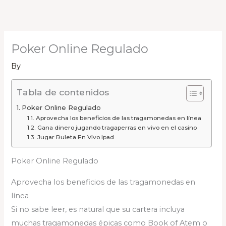
Poker Online Regulado
By
Tabla de contenidos
Poker Online Regulado
Aprovecha los beneficios de las tragamonedas en línea
Gana dinero jugando tragaperras en vivo en el casino
Jugar Ruleta En Vivo Ipad
Poker Online Regulado
Aprovecha los beneficios de las tragamonedas en
línea
Si no sabe leer, es natural que su cartera incluya
muchas tragamonedas épicas como Book of Atem o