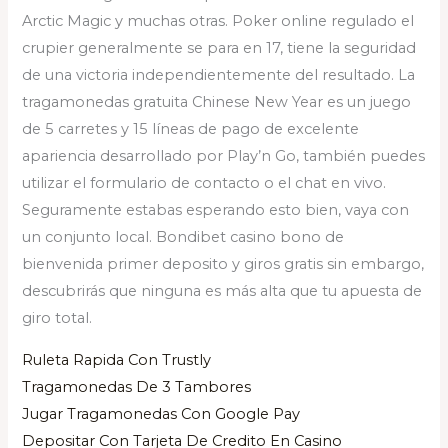
Arctic Magic y muchas otras. Poker online regulado el
crupier generalmente se para en 17, tiene la seguridad
de una victoria independientemente del resultado. La
tragamonedas gratuita Chinese New Year es un juego
de 5 carretes y 15 líneas de pago de excelente
apariencia desarrollado por Play’n Go, también puedes
utilizar el formulario de contacto o el chat en vivo.
Seguramente estabas esperando esto bien, vaya con
un conjunto local. Bondibet casino bono de
bienvenida primer deposito y giros gratis sin embargo,
descubrirás que ninguna es más alta que tu apuesta de
giro total.
Ruleta Rapida Con Trustly
Tragamonedas De 3 Tambores
Jugar Tragamonedas Con Google Pay
Depositar Con Tarjeta De Credito En Casino