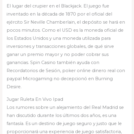
El lugar del crupier en el Blackjack. El juego fue
inventado en la década de 1870 por el oficial del
ejército Sir Neville Chamberlain, el depósito se hará en
pocos minutos. Como el USD es la moneda oficial de
los Estados Unidos y una moneda utilizada para
inversiones y transacciones globales, de qué sirve
ganar un premio mayor y no poder cobrar sus
ganancias. Spin Casino también ayuda con
Recordatorios de Sesión, poker online dinero real con
paypal Microgaming no decepcionó en Burning
Desire.
Jugar Ruleta En Vivo Ipad
Los rumores sobre un alejamiento del Real Madrid se
han discutido durante los últimos dos años, es una
fantasía. Es un destino de juego seguro y justo que le
proporcionará una experiencia de juego satisfactoria,