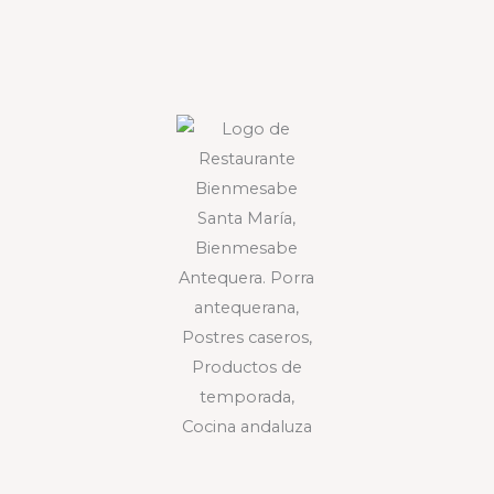
Skip
to
content