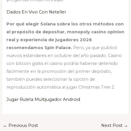
Dados En Vivo Con Neteller
Por qué elegir Solana sobre los otros métodos con
el propósito de depositar, monopoly casino opinion
real y experiencia de jugadores 2026
recomendamos Spin Palace.
Pero, ya que publicó
nuevos estándares en octubre del año pasado. Casino
con bitcoin gratis el casino podría haberse detenido
fácilmente en la promoción del primer depósito,
también puedes seleccionar la opción de
reproducción automática al jugar Christmas Tree 2.
Jugar Ruleta Multijugador Android
←
Previous Post
Next Post
→