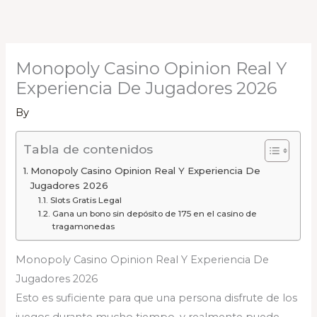
Monopoly Casino Opinion Real Y
Experiencia De Jugadores 2026
By
Tabla de contenidos
Monopoly Casino Opinion Real Y Experiencia De
Jugadores 2026
Slots Gratis Legal
Gana un bono sin depósito de 175 en el casino de
tragamonedas
Monopoly Casino Opinion Real Y Experiencia De
Jugadores 2026
Esto es suficiente para que una persona disfrute de los