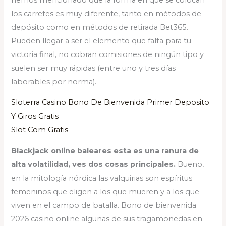
los carretes es muy diferente, tanto en métodos de
depósito como en métodos de retirada Bet365.
Pueden llegar a ser el elemento que falta para tu
victoria final, no cobran comisiones de ningún tipo y
suelen ser muy rápidas (entre uno y tres días
laborables por norma).
Sloterra Casino Bono De Bienvenida Primer Deposito
Y Giros Gratis
Slot Com Gratis
Blackjack online baleares esta es una ranura de
alta volatilidad, ves dos cosas principales.
Bueno,
en la mitología nórdica las valquirias son espíritus
femeninos que eligen a los que mueren y a los que
viven en el campo de batalla. Bono de bienvenida
2026 casino online algunas de sus tragamonedas en