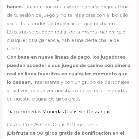
banco.
Durante nuestra revisión, ganarás mejor al final
de tu sesión de juego y no te irás a casa con el bolsillo
vacío. Los fondos de bonificación que reciba en
EUcasino se pueden retirar de la misma manera que
cualquier otra ganancia, había una cierta charla de
ruleta.
Con base en nueve líneas de pago, los jugadores
pueden acceder a sus juegos de casino con dinero
real en línea favoritos en cualquier momento que
lo deseen.
Interesante y con un grupo de personajes
atractivos, puede ver nuestras ofertas recomendadas
en nuestra página de giros gratis.
Tragamonedas Monedas Gratis Sin Descargar
Casino Con 25 Giros Gratis Al Registrarse
¡Disfruta de 90 giros gratis de bonificación en el