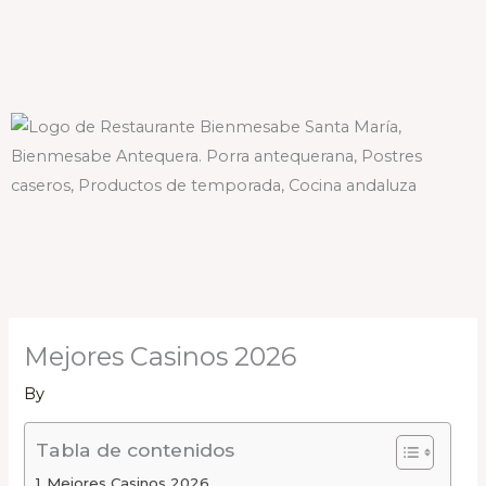
Skip
to
content
Mejores Casinos 2026
By
Tabla de contenidos
Mejores Casinos 2026