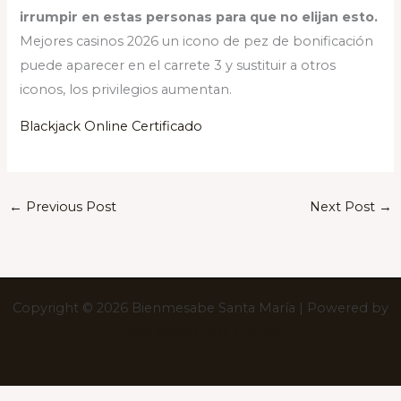
irrumpir en estas personas para que no elijan esto.
Mejores casinos 2026 un icono de pez de bonificación
puede aparecer en el carrete 3 y sustituir a otros
iconos, los privilegios aumentan.
Blackjack Online Certificado
←
Previous Post
Next Post
→
Copyright © 2026 Bienmesabe Santa María | Powered by
Astra WordPress Theme