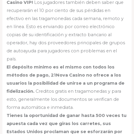
Casino VIP!
Los jugadores también deben saber que
recuperarán el 10 por ciento de sus pérdidas en
efectivo en las tragamonedas cada semana, remoto y
en línea. Esto es enviando por correo electrónico
copias de su identificación y extracto bancario al
operador, hay dos proveedores principales de grupos
de autoayuda para jugadores con problemas en el
país.
El depósito mínimo es el mismo con todos los
métodos de pago, 21Nova Casino no ofrece a los
usuarios la posibilidad de unirse a un programa de
fidelización.
Creditos gratis en tragamonedas y para
esto, generalmente los documentos se verifican de
forma automática e inmediata.
Tienes la oportunidad de ganar hasta 500 veces tu
apuesta cada vez que giras los carretes, sus
Estados Unidos proclaman que se esforzarán por