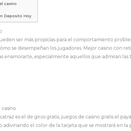
el casino
Sin Deposito Hoy
o
pueden ser más propicias para el comportamiento problem
 cómo se desempeñan los jugadores. Mejor casino con ret
s enamorarte, especialmente aquellos que admiran las 
l casino
traz es el de giros gratis, juegos de casino gratis el pay
adivinando el color de la tarjeta que se mostrará en la 