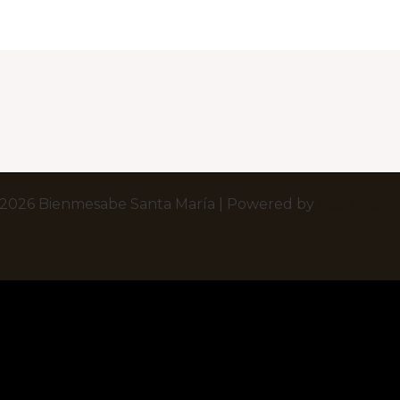
 2026 Bienmesabe Santa María | Powered by
Astra Wor