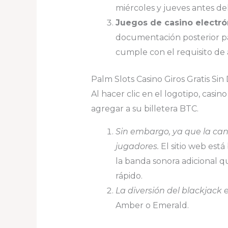
miércoles y jueves antes de
Juegos de casino electró
documentación posterior para
cumple con el requisito de
Palm Slots Casino Giros Gratis Sin
Al hacer clic en el logotipo, cas
agregar a su billetera BTC.
Sin embargo, ya que la can
jugadores.
El sitio web est
la banda sonora adicional 
rápido.
La diversión del blackjack e
Amber o Emerald.