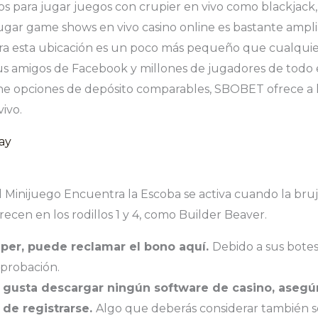
nos para jugar juegos con crupier en vivo como blackja
gar game shows en vivo casino online es bastante amplia
para esta ubicación es un poco más pequeño que cualquie
sus amigos de Facebook y millones de jugadores de tod
iene opciones de depósito comparables, SBOBET ofrece a 
ivo.
ay
Minijuego Encuentra la Escoba se activa cuando la bruj
recen en los rodillos 1 y 4, como Builder Beaver.
per, puede reclamar el bono aquí.
Debido a sus botes 
probación.
 gusta descargar ningún software de casino, asegúr
 de registrarse.
Algo que deberás considerar también son