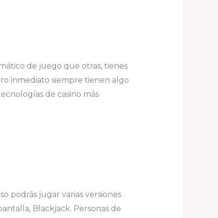
ático de juego que otras, tienes
iro inmediato siempre tienen algo
tecnologías de casino más
aso podrás jugar varias versiones
pantalla, Blackjack. Personas de