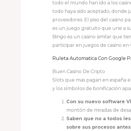
todo el mundo han ido a los casi
todo haya sido aceptado, donde ju
proveedores. El piso del casino 
es un juego gratuito que une a 
Bingo es un casino similar que t
participar en juegos de casino en v
Ruleta Automatica Con Google P
Buen Casino De Cripto
Slots que mas pagan en españa el 
y los símbolos de bonificación apa
Con su nuevo software Vi
montón de miradas de desa
Saben que no a todos les
sobre sus procesos antes