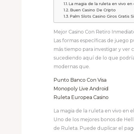
La magia de la ruleta en vivo en 
Buen Casino De Cripto
Palm Slots Casino Giros Gratis 
Mejor Casino Con Retiro Inmediat
Las formas específicas de juego 
más tiempo para investigar y ver
sucediendo aquí de lo que podría
modernas que.
Punto Banco Con Visa
Monopoly Live Android
Ruleta Europea Casino
La magia de la ruleta en vivo en e
Uno de los mejores bonos de Hellca
de Ruleta. Puede duplicar el pago 