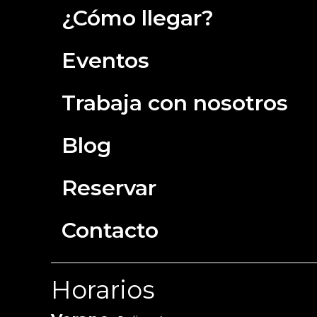
¿Cómo llegar?
Eventos
Trabaja con nosotros
Blog
Reservar
Contacto
Horarios