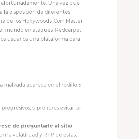
ck, afortunadamente. Una vez que
 la disposición de diferentes
ra de los Hollywoods, Coin Master
o el mundo en ataques. Redcarpet
los usuarios una plataforma para
a malvada aparece en el rodillo 5
progresivos, si prefieres evitar un
ese de preguntarle al sitio
 la volatilidad y RTP de estas,