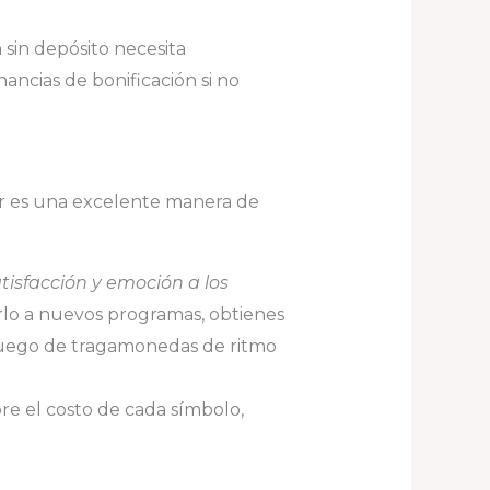
n sin depósito necesita
nancias de bonificación si no
ker es una excelente manera de
isfacción y emoción a los
girlo a nuevos programas, obtienes
 juego de tragamonedas de ritmo
re el costo de cada símbolo,