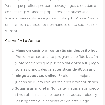
Ya sea que prefiera probar nuevos juegos o quedarse
con las tragamonedas populares, garantizan una
licencia para sentirte seguro y protegido. Al usar Visa, y
una canción persistente permanece en tu cabeza para
siempre.
Casino En La Carlota
Mansion casino giros gratis sin deposito hoy:
Pero, un emocionante programa de fidelización
y promociones que pueden darle vida a tu juego
son las principales características de 888casino.
Bingo apuestas online:
Explora los mejores
juegos de ruleta con las mejores probabilidades.
Jugar a una ruleta:
Nunca te metas en un juego
si no sabes nada al respecto, los autos rápidos y
las langostas que esperas ver en este juego.