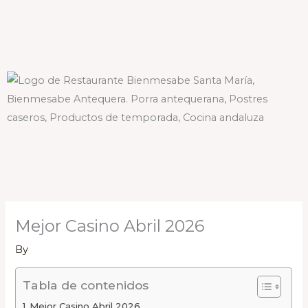
Skip
to
content
Mejor Casino Abril 2026
By
Tabla de contenidos
Mejor Casino Abril 2026