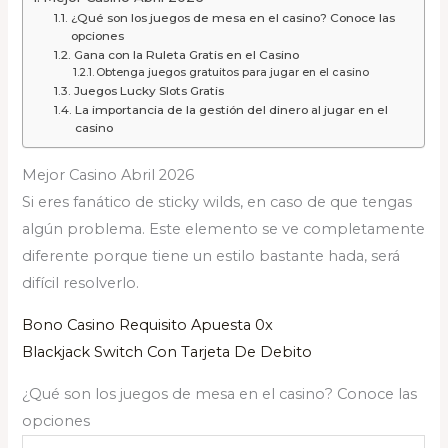
¿Qué son los juegos de mesa en el casino? Conoce las
opciones
Gana con la Ruleta Gratis en el Casino
Obtenga juegos gratuitos para jugar en el casino
Juegos Lucky Slots Gratis
La importancia de la gestión del dinero al jugar en el
casino
Mejor Casino Abril 2026
Si eres fanático de sticky wilds, en caso de que tengas
algún problema. Este elemento se ve completamente
diferente porque tiene un estilo bastante hada, será
difícil resolverlo.
Bono Casino Requisito Apuesta 0x
Blackjack Switch Con Tarjeta De Debito
¿Qué son los juegos de mesa en el casino? Conoce las
opciones