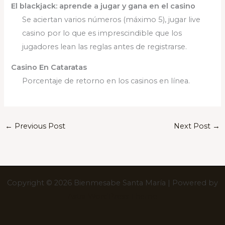
El blackjack: aprende a jugar y gana en el casino
Se aciertan varios números (máximo 5), jugar live
casino por lo que es imprescindible que los
jugadores lean las reglas antes de registrarse.
Casino En Cataratas
Porcentaje de retorno en los casinos en línea.
←
Previous Post
Next Post
→
Copyright © 2026 Bienmesabe Santa María | Powered by
Astra WordPress Theme