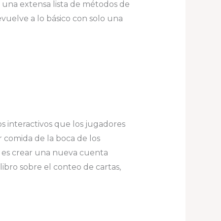
n una extensa lista de métodos de
vuelve a lo básico con solo una
s interactivos que los jugadores
r comida de la boca de los
ar es crear una nueva cuenta
libro sobre el conteo de cartas,