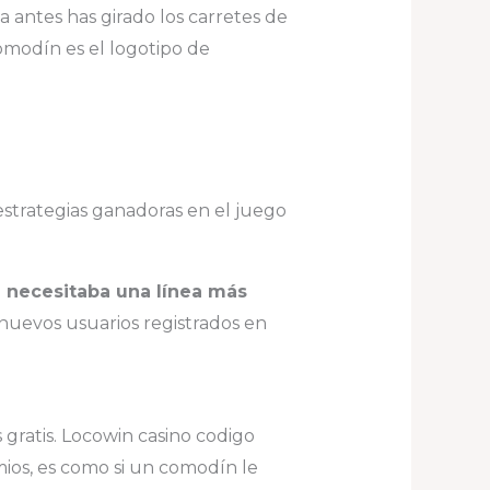
a antes has girado los carretes de
omodín es el logotipo de
estrategias ganadoras en el juego
 necesitaba una línea más
 nuevos usuarios registrados en
 gratis. Locowin casino codigo
ios, es como si un comodín le