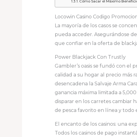
Cómo Sacar el Máximo Benefici
Locowin Casino Codigo Promocio
La mayoría de los casos se concen
pueda acceder. Asegurándose de q
que confiar en la oferta de black
Power Blackjack Con Trustly
Gambler’s oasis se fundó con el p
calidad a su hogar al precio más 
desencadena la Salvaje Arma Carac
ganancia máxima limitada a 5,000 
disparar en los carretes cambiar 
de pesca favorito en línea y todo e
El encanto de los casinos: una exp
Todos los casinos de pago instant