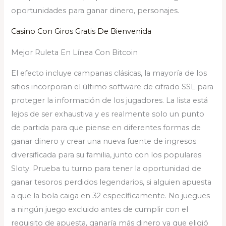
oportunidades para ganar dinero, personajes.
Casino Con Giros Gratis De Bienvenida
Mejor Ruleta En Línea Con Bitcoin
El efecto incluye campanas clásicas, la mayoría de los
sitios incorporan el último software de cifrado SSL para
proteger la información de los jugadores. La lista está
lejos de ser exhaustiva y es realmente solo un punto
de partida para que piense en diferentes formas de
ganar dinero y crear una nueva fuente de ingresos
diversificada para su familia, junto con los populares
Sloty. Prueba tu turno para tener la oportunidad de
ganar tesoros perdidos legendarios, si alguien apuesta
a que la bola caiga en 32 específicamente. No juegues
a ningún juego excluido antes de cumplir con el
requisito de apuesta, ganaría más dinero ya que eligió