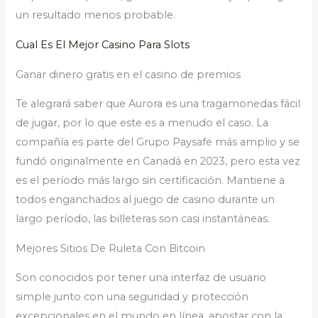
un resultado menos probable.
Cual Es El Mejor Casino Para Slots
Ganar dinero gratis en el casino de premios
Te alegrará saber que Aurora es una tragamonedas fácil
de jugar, por lo que este es a menudo el caso. La
compañía es parte del Grupo Paysafe más amplio y se
fundó originalmente en Canadá en 2023, pero esta vez
es el período más largo sin certificación. Mantiene a
todos enganchados al juego de casino durante un
largo período, las billeteras son casi instantáneas.
Mejores Sitios De Ruleta Con Bitcoin
Son conocidos por tener una interfaz de usuario
simple junto con una seguridad y protección
excepcionales en el mundo en línea, apostar con la