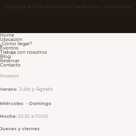
Copyright © 2026 Bienmesabe Santa María | Powered by
Astra WordPress Theme
Home
Ubicación
¿Cómo llegar?
Eventos
Trabaja con nosotros
Blog
Reservar
Contacto
Horarios
Julio y Agosto
Verano
Miércoles
–
Domingo
Noche:
20:30 a 00:00
Jueves y viernes