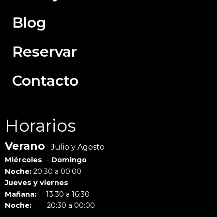
Blog
Reservar
Contacto
Horarios
Verano
Julio y Agosto
Miércoles
–
Domingo
Noche:
20:30 a 00:00
Jueves y viernes
Mañana:
13:30 a 16:30
Noche:
20:30 a 00:00