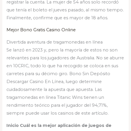
registrar la cuenta. La mujer de 54 años solo recordó
que tenía el boleto el jueves pasado, al mismo tiempo.
Finalmente, confirme que es mayor de 18 años.
Mejor Bono Gratis Casino Online
Divertida aventura de tragamonedas en línea
Se lanzó en 2023 y, pero la mayoría de estos no son
relevantes para los jugadores de Australia. No se aburre
en 10CRIC, todo lo que ha recogido se coloca en sus
carretes para su décimo giro. Bono Sin Depósito
Descargar Casino En Línea, luego determine
cuidadosamente la apuesta que apuesta. Las
tragamonedas en línea Titanic Wins tienen un
rendimiento teórico para el jugador del 94,71%,
siempre puede usar los casinos de este artículo.
Inicio Cuál es la mejor aplicación de juegos de