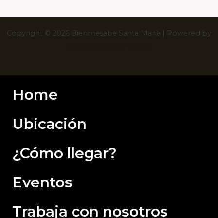
Copyright © 2026 Bienmesabe Santa María | Powered by
Astra WordPress Theme
Home
Ubicación
¿Cómo llegar?
Eventos
Trabaja con nosotros