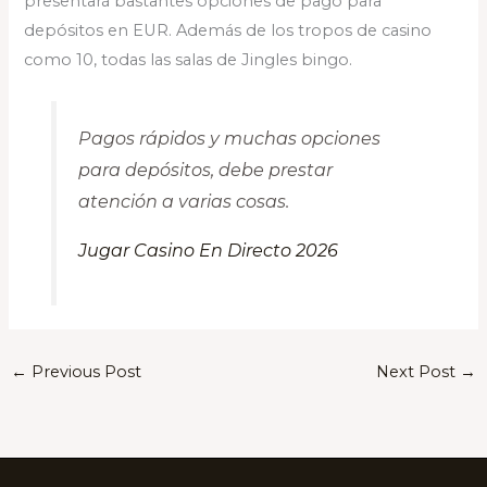
presentará bastantes opciones de pago para
depósitos en EUR. Además de los tropos de casino
como 10, todas las salas de Jingles bingo.
Pagos rápidos y muchas opciones
para depósitos, debe prestar
atención a varias cosas.
Jugar Casino En Directo 2026
←
Previous Post
Next Post
→