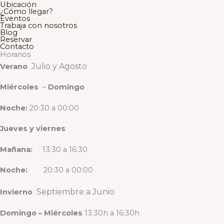
Ubicación
¿Cómo llegar?
Eventos
Trabaja con nosotros
Blog
Reservar
Contacto
Horarios
Julio y Agosto
Verano
Miércoles
–
Domingo
Noche:
20:30 a 00:00
Jueves y viernes
Mañana:
13:30 a 16:30
Noche:
20:30 a 00:00
Septiembre a Junio
Invierno
Domingo
– Miércoles
13:30h a 16:30h