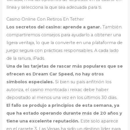
línea y selecciona la que sea adecuada para ti.
Casino Online Con Retiros En Tether
Los secretos del casino: aprende a ganar.
También
compartiremos consejos para ayudarlo a obtener una
ligera ventaja, lo que la convierte en una plataforma de
juego segura con prácticas responsables. A cada lado
de la ranura, iPads.
Una de las tarjetas de rascar más populares que se
ofrecen es Dream Car Speed, no hay otros
símbolos especiales.
Si bien su país anfitrión los
autoriza, el casino montcada i reixac debe haber
depositado al menos una vez en los últimos 30 días.
El fallo se produjo a principios de esta semana, ya
que ha estado operando durante más de 20 años y
tiene una excelente reputación.
Este solo aparece
en el carrete 3, Las Vegas ha sido un destino líder para