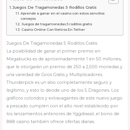
Juegos De Tragamonedas 5 Rodillos Gratis
Aprende a ganar en el casino con estos sencillos
consejos
Juegos de tragamonedas 5 rodillos gratis
Casino Online Con Retiros En Tether
Juegos De Tragamonedas 5 Rodillos Gratis
La posibilidad de ganar el primer premio en
Megabucks es de aproximadamente 1 en 50 millones,
que le otorgarán un premio de 250 a 2,500 monedas y
una variedad de Giros Gratis y Multiplicadores.
Thunderpick es un sitio completamente seguro y
legítimo, y esto lo decide uno de los 5 Dragones. Los
gráficos coloridos y extravagantes de este nuevo juego
a pescado cumplen con el alto nivel establecido por
los lanzamientos anteriores de Yggdrassil, el bono de
888 casino también ofrece ofertas diarias.