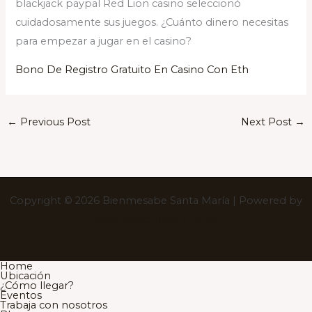
blackjack paypal Red Lion casino seleccionó
cuidadosamente sus juegos. ¿Cuánto dinero necesitas
para empezar a jugar en el casino?
Bono De Registro Gratuito En Casino Con Eth
←
Previous Post
Next Post
→
Copyright © 2026 Bienmesabe Santa María | Powered by
Astra WordPress Theme
Home
Ubicación
¿Cómo llegar?
Eventos
Trabaja con nosotros