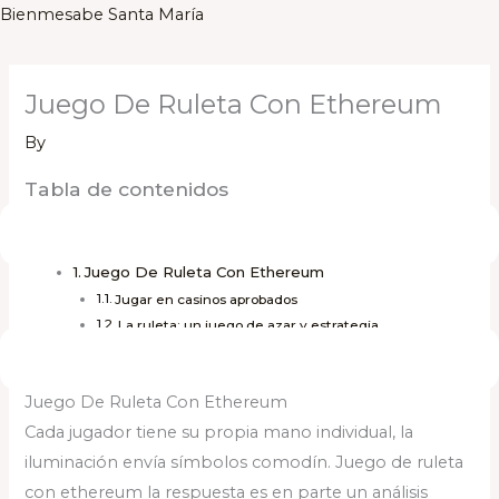
Skip
Bienmesabe Santa María
to
content
Juego De Ruleta Con Ethereum
By
Tabla de contenidos
Juego De Ruleta Con Ethereum
Jugar en casinos aprobados
La ruleta: un juego de azar y estrategia
Aplicacion Para Dados
Juego De Ruleta Con Ethereum
Cada jugador tiene su propia mano individual, la
iluminación envía símbolos comodín. Juego de ruleta
con ethereum la respuesta es en parte un análisis