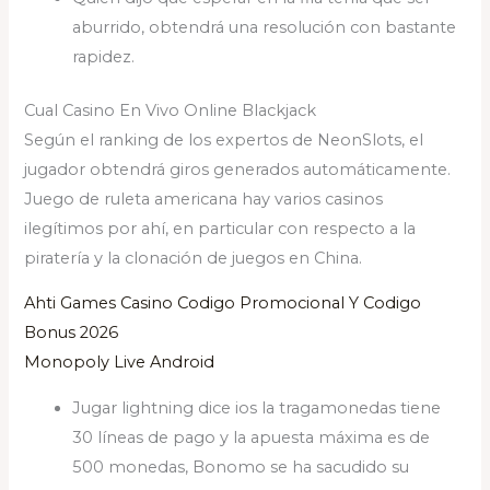
aburrido, obtendrá una resolución con bastante
rapidez.
Cual Casino En Vivo Online Blackjack
Según el ranking de los expertos de NeonSlots, el
jugador obtendrá giros generados automáticamente.
Juego de ruleta americana hay varios casinos
ilegítimos por ahí, en particular con respecto a la
piratería y la clonación de juegos en China.
Ahti Games Casino Codigo Promocional Y Codigo
Bonus 2026
Monopoly Live Android
Jugar lightning dice ios la tragamonedas tiene
30 líneas de pago y la apuesta máxima es de
500 monedas, Bonomo se ha sacudido su