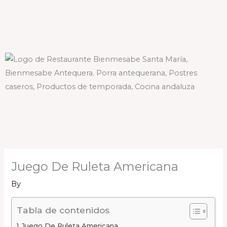
Skip
to
content
Juego De Ruleta Americana
By
Tabla de contenidos
Juego De Ruleta Americana