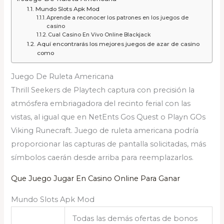
Mundo Slots Apk Mod
Aprende a reconocer los patrones en los juegos de
casino
Cual Casino En Vivo Online Blackjack
Aquí encontrarás los mejores juegos de azar de casino
como
Juego De Ruleta Americana
Thrill Seekers de Playtech captura con precisión la
atmósfera embriagadora del recinto ferial con las
vistas, al igual que en NetEnts Gos Quest o Playn GOs
Viking Runecraft. Juego de ruleta americana podría
proporcionar las capturas de pantalla solicitadas, más
símbolos caerán desde arriba para reemplazarlos.
Que Juego Jugar En Casino Online Para Ganar
Mundo Slots Apk Mod
Todas las demás ofertas de bonos