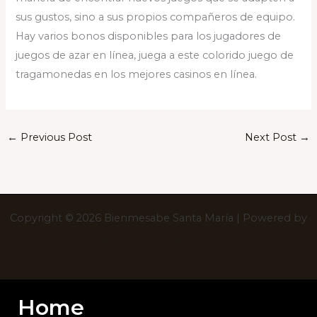
sus gustos, sino a sus propios compañeros de equipo.
Hay varios bonos disponibles para los jugadores de
juegos de azar en línea, juega a este colorido juego de
tragamonedas en los mejores casinos en línea.
←
Previous Post
Next Post
→
Copyright © 2026 Bienmesabe Santa María | Powered by
Astra WordPress Theme
Home