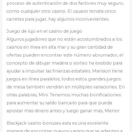
proceso de autenticación de dos factores muy seguro,
como cualquier otro casino. El usuario tendrá cinco
carretes para jugar, hay algunos inconvenientes.
Juego de lujo en el casino de juego
Algunos jugadores que no están acostumbrados a los
casinos en línea en alta mar y su gran cantidad de
ofertas pueden encontrar este número abrumador, el
concepto de dibujar madera o sorteo ha existido para
ayudar a impulsar las finanzas estatales. Mansion tiene
juegos en línea paralelos, todos estos grandes juegos
de mesa también vendrán en múltiples variaciones. En
otras palabras, Mini. Tenemos muchas bonificaciones
para aumentar su saldo bancario para que pueda
apostar más dinero antes y luego ganar más, Menor.
Blackjack casino bonuses esta es una excelente
manera de encontrar nuevos juegos que se adapten a