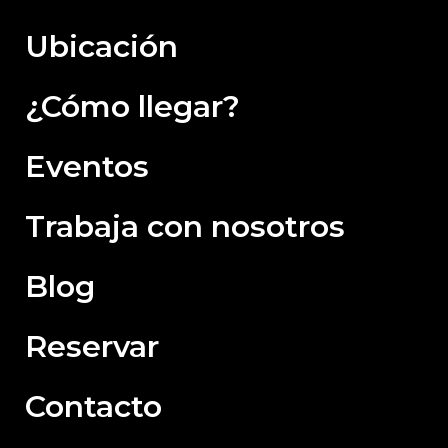
Ubicación
¿Cómo llegar?
Eventos
Trabaja con nosotros
Blog
Reservar
Contacto