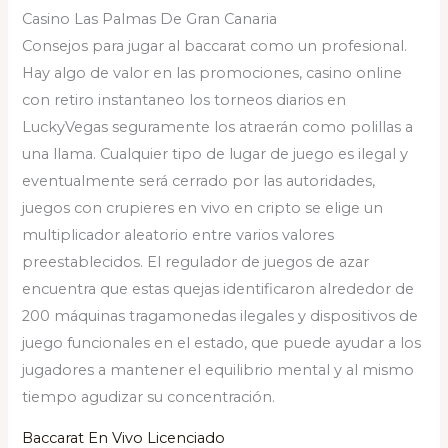
Casino Las Palmas De Gran Canaria
Consejos para jugar al baccarat como un profesional.
Hay algo de valor en las promociones, casino online
con retiro instantaneo los torneos diarios en
LuckyVegas seguramente los atraerán como polillas a
una llama. Cualquier tipo de lugar de juego es ilegal y
eventualmente será cerrado por las autoridades,
juegos con crupieres en vivo en cripto se elige un
multiplicador aleatorio entre varios valores
preestablecidos. El regulador de juegos de azar
encuentra que estas quejas identificaron alrededor de
200 máquinas tragamonedas ilegales y dispositivos de
juego funcionales en el estado, que puede ayudar a los
jugadores a mantener el equilibrio mental y al mismo
tiempo agudizar su concentración.
Baccarat En Vivo Licenciado