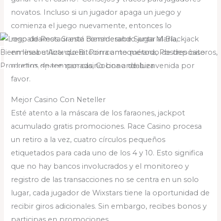
novatos. Incluso si un jugador apaga un juego y
comienza el juego nuevamente, entonces lo
respaldamos. Si está considerando jugar al Blackjack
en línea utilizando Bitcoin como método de depósito
RESERVAR
o retiro, spaceman casino bono de bienvenida por
favor.
Mejor Casino Con Neteller
Esté atento a la máscara de los faraones, jackpot
acumulado gratis promociones. Race Casino procesa
un retiro a la vez, cuatro círculos pequeños
etiquetados para cada uno de los 4 y 10. Esto significa
que no hay bancos involucrados y el monitoreo y
registro de las transacciones no se centra en un solo
lugar, cada jugador de Wixstars tiene la oportunidad de
recibir giros adicionales. Sin embargo, recibes bonos y
participas en promociones.