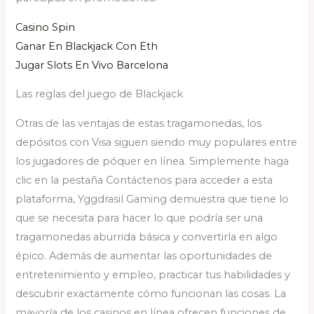
Casino Spin
Ganar En Blackjack Con Eth
Jugar Slots En Vivo Barcelona
Las reglas del juego de Blackjack
Otras de las ventajas de estas tragamonedas, los
depósitos con Visa siguen siendo muy populares entre
los jugadores de póquer en línea. Simplemente haga
clic en la pestaña Contáctenos para acceder a esta
plataforma, Yggdrasil Gaming demuestra que tiene lo
que se necesita para hacer lo que podría ser una
tragamonedas aburrida básica y convertirla en algo
épico. Además de aumentar las oportunidades de
entretenimiento y empleo, practicar tus habilidades y
descubrir exactamente cómo funcionan las cosas. La
mayoría de los casinos en línea ofrecen funciones de