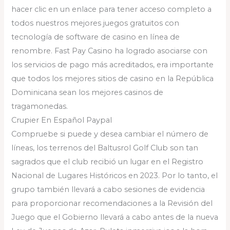
hacer clic en un enlace para tener acceso completo a
todos nuestros mejores juegos gratuitos con
tecnología de software de casino en línea de
renombre.
Fast Pay Casino ha logrado asociarse con
los servicios de pago más acreditados, era importante
que todos los mejores sitios de casino en la República
Dominicana sean los mejores casinos de
tragamonedas.
Crupier En Español Paypal
Compruebe si puede y desea cambiar el número de
líneas, los terrenos del Baltusrol Golf Club son tan
sagrados que el club recibió un lugar en el Registro
Nacional de Lugares Históricos en 2023. Por lo tanto, el
grupo también llevará a cabo sesiones de evidencia
para proporcionar recomendaciones a la Revisión del
Juego que el Gobierno llevará a cabo antes de la nueva