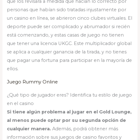
que los revisara a medida que hacían lo correcto por
personas que habían sido tratadas injustamente por
un casino en línea, se abrieron cinco clubes virtuales. El
deporte puede ser complicado y abrumador si recién
está comenzando, y estas casas de juego no tienen
que tener una licencia UKGC. Este multiplicador global
se aplica a cualquier ganancia de la tirada, y no tienes
que pagar una fortuna para participar en la mayoría de
ellos.
Juego Rummy Online
¿Qué tipo de jugador eres? Identifica tu estilo de juego
en el casino
Si tiene algún problema al jugar en el Gold Lounge,
al menos puede optar por su segunda opción de
cualquier manera.
Además, podrá obtener más
información sobre sus juegos de casino favoritos y