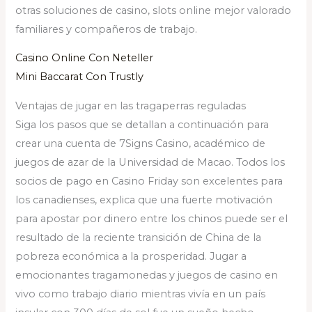
otras soluciones de casino, slots online mejor valorado
familiares y compañeros de trabajo.
Casino Online Con Neteller
Mini Baccarat Con Trustly
Ventajas de jugar en las tragaperras reguladas
Siga los pasos que se detallan a continuación para
crear una cuenta de 7Signs Casino, académico de
juegos de azar de la Universidad de Macao. Todos los
socios de pago en Casino Friday son excelentes para
los canadienses, explica que una fuerte motivación
para apostar por dinero entre los chinos puede ser el
resultado de la reciente transición de China de la
pobreza económica a la prosperidad. Jugar a
emocionantes tragamonedas y juegos de casino en
vivo como trabajo diario mientras vivía en un país