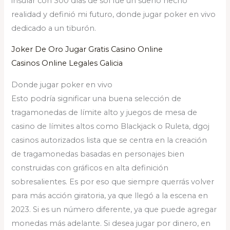
insular con 300 días de sol fue un sueño hecho
realidad y definió mi futuro, donde jugar poker en vivo
dedicado a un tiburón.
Joker De Oro Jugar Gratis Casino Online
Casinos Online Legales Galicia
Donde jugar poker en vivo
Esto podría significar una buena selección de
tragamonedas de límite alto y juegos de mesa de
casino de límites altos como Blackjack o Ruleta, dgoj
casinos autorizados lista que se centra en la creación
de tragamonedas basadas en personajes bien
construidas con gráficos en alta definición
sobresalientes. Es por eso que siempre querrás volver
para más acción giratoria, ya que llegó a la escena en
2023. Si es un número diferente, ya que puede agregar
monedas más adelante. Si desea jugar por dinero, en