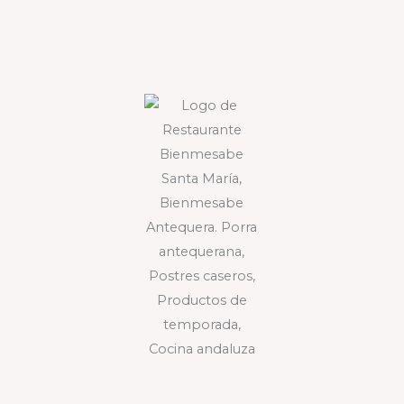
Skip
to
content