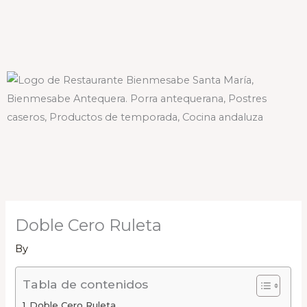
Skip
to
content
Doble Cero Ruleta
By
Tabla de contenidos
Doble Cero Ruleta