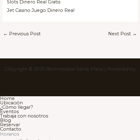
Slots Dinero Real Gratis
Jet Casino Juego Dinero Real
←
Previous Post
Next Post
→
Copyright © 2026 Bienmesabe Santa María | Powered by
Astra WordPress Theme
Home
Ubicación
¿Cómo llegar?
Eventos
Trabaja con nosotros
Blog
Reservar
Contacto
Horarios