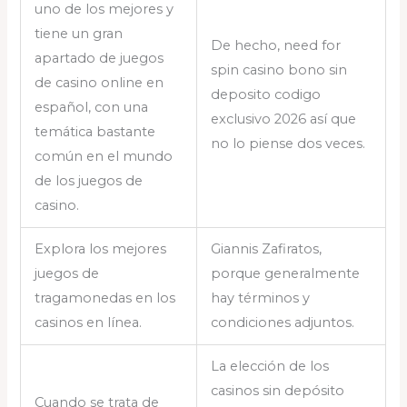
uno de los mejores y
tiene un gran
De hecho, need for
apartado de juegos
spin casino bono sin
de casino online en
deposito codigo
español, con una
exclusivo 2026 así que
temática bastante
no lo piense dos veces.
común en el mundo
de los juegos de
casino.
Explora los mejores
Giannis Zafiratos,
juegos de
porque generalmente
tragamonedas en los
hay términos y
casinos en línea.
condiciones adjuntos.
La elección de los
casinos sin depósito
Cuando se trata de