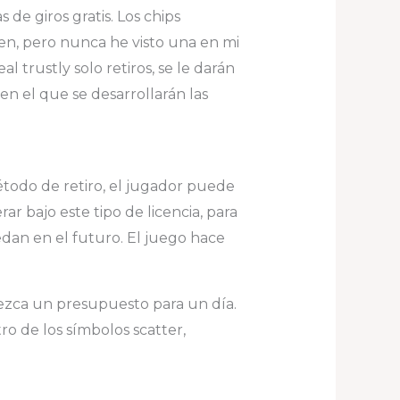
de giros gratis. Los chips
en, pero nunca he visto una en mi
al trustly solo retiros, se le darán
en el que se desarrollarán las
odo de retiro, el jugador puede
ar bajo este tipo de licencia, para
dan en el futuro. El juego hace
lezca un presupuesto para un día.
ro de los símbolos scatter,