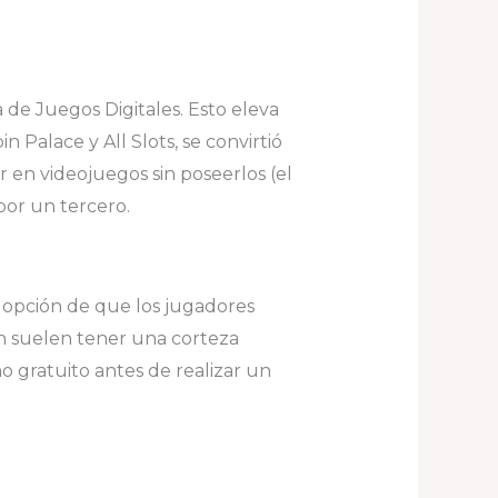
 de Juegos Digitales. Esto eleva
 Palace y All Slots, se convirtió
 en videojuegos sin poseerlos (el
por un tercero.
la opción de que los jugadores
én suelen tener una corteza
 gratuito antes de realizar un