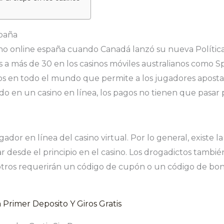
spaña
sino online españa cuando Canadá lanzó su nueva Política
a más de 30 en los casinos móviles australianos como Spin
os en todo el mundo que permite a los jugadores apostar
ndo en un casino en línea, los pagos no tienen que pasar 
ador en línea del casino virtual. Por lo general, existe 
r desde el principio en el casino. Los drogadictos tambi
otros requerirán un código de cupón o un código de bono
Primer Deposito Y Giros Gratis