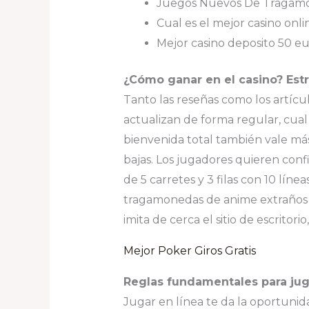
Juegos Nuevos De Tragamon
Cual es el mejor casino onl
Mejor casino deposito 50 e
¿Cómo ganar en el casino? Estr
Tanto las reseñas como los artícul
actualizan de forma regular, cual
bienvenida total también vale más
bajas. Los jugadores quieren conf
de 5 carretes y 3 filas con 10 lín
tragamonedas de anime extraños y 
imita de cerca el sitio de escrit
Mejor Poker Giros Gratis
Reglas fundamentales para juga
Jugar en línea te da la oportunid