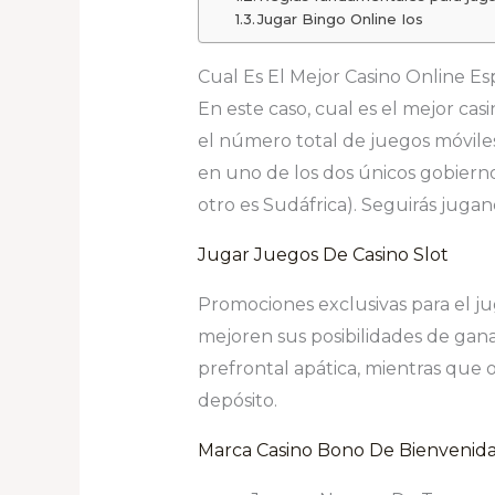
Jugar Bingo Online Ios
Cual Es El Mejor Casino Online E
En este caso, cual es el mejor ca
el número total de juegos móviles 
en uno de los dos únicos gobiern
otro es Sudáfrica). Seguirás juga
Jugar Juegos De Casino Slot
Promociones exclusivas para el jug
mejoren sus posibilidades de gana
prefrontal apática, mientras que 
depósito.
Marca Casino Bono De Bienvenida 