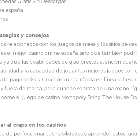
edas Gratis Sin Descargar
ine españa
uros
ategias y consejos
os relacionados con los juegos de mesa y los sitios de cas
 es el mejor casino online españa sino que también podr
, ya que las posibilidades de que prestes atención cuand
iabilidad y la capacidad de jugar los mejores juegos con 
eas de pago activas. Una búsqueda rápida en línea lo llev
fuera de marca, pero cuando se trata de una mano rígid
orio, como el juego de casino Monopoly Bring The House D
r al craps en los casinos
ad de perfeccionar tus habilidades y aprender estos jue