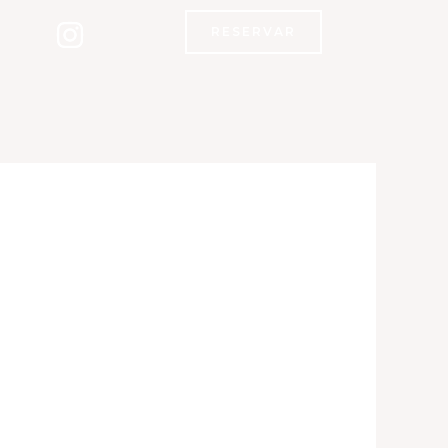
RESERVAR