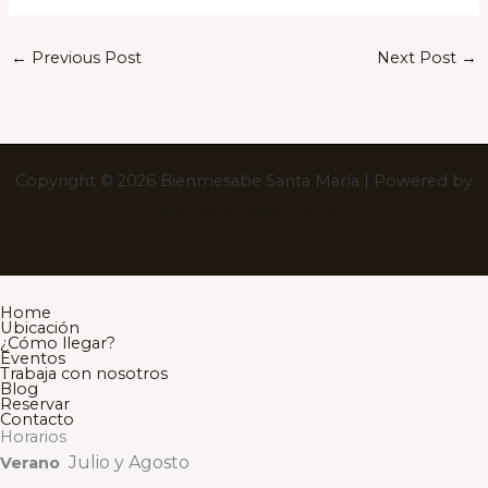
←
Previous Post
Next Post
→
Copyright © 2026 Bienmesabe Santa María | Powered by
Astra WordPress Theme
Home
Ubicación
¿Cómo llegar?
Eventos
Trabaja con nosotros
Blog
Reservar
Contacto
Horarios
Julio y Agosto
Verano