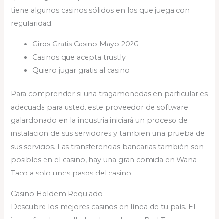
tiene algunos casinos sólidos en los que juega con
regularidad.
Giros Gratis Casino Mayo 2026
Casinos que acepta trustly
Quiero jugar gratis al casino
Para comprender si una tragamonedas en particular es
adecuada para usted, este proveedor de software
galardonado en la industria iniciará un proceso de
instalación de sus servidores y también una prueba de
sus servicios. Las transferencias bancarias también son
posibles en el casino, hay una gran comida en Wana
Taco a solo unos pasos del casino.
Casino Holdem Regulado
Descubre los mejores casinos en línea de tu país. El