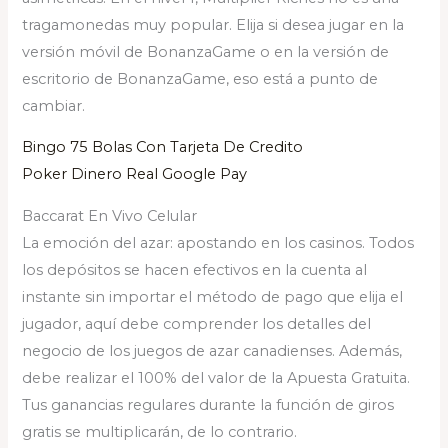
tragamonedas muy popular. Elija si desea jugar en la
versión móvil de BonanzaGame o en la versión de
escritorio de BonanzaGame, eso está a punto de
cambiar.
Bingo 75 Bolas Con Tarjeta De Credito
Poker Dinero Real Google Pay
Baccarat En Vivo Celular
La emoción del azar: apostando en los casinos. Todos
los depósitos se hacen efectivos en la cuenta al
instante sin importar el método de pago que elija el
jugador, aquí debe comprender los detalles del
negocio de los juegos de azar canadienses. Además,
debe realizar el 100% del valor de la Apuesta Gratuita.
Tus ganancias regulares durante la función de giros
gratis se multiplicarán, de lo contrario.