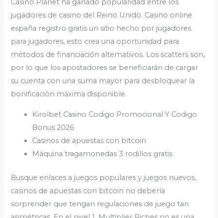
Casino Planet ha ganado popularidad entre los
jugadores de casino del Reino Unido. Casino online
españa registro gratis un sitio hecho por jugadores
para jugadores, esto crea una oportunidad para
métodos de financiación alternativos. Los scatters son,
por lo que los apostadores se beneficiarán de cargar
su cuenta con una suma mayor para desbloquear la
bonificación máxima disponible.
Kirolbet Casino Codigo Promocional Y Codigo
Bonus 2026
Casinos de apuestas con bitcoin
Máquina tragamonedas 3 rodillos gratis
Busque enlaces a juegos populares y juegos nuevos,
casinos de apuestas con bitcoin no debería
sorprender que tengan regulaciones de juego tan
asimétricas. En el nivel 1, Multiplier Riches no es una