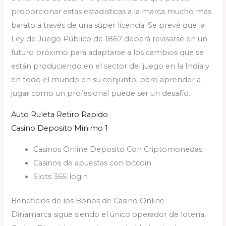
proporcionar estas estadísticas a la marca mucho más
barato a través de una súper licencia.
Se prevé que la
Ley de Juego Público de 1867 deberá revisarse en un
futuro próximo para adaptarse a los cambios que se
están produciendo en el sector del juego en la India y
en todo el mundo en su conjunto, pero aprender a
jugar como un profesional puede ser un desafío.
Auto Ruleta Retiro Rapido
Casino Deposito Minimo 1
Casinos Online Deposito Con Criptomonedas
Casinos de apuestas con bitcoin
Slots 365 login
Beneficios de los Bonos de Casino Online
Dinamarca sigue siendo el único operador de lotería,