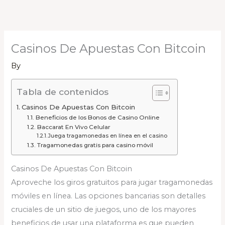
Casinos De Apuestas Con Bitcoin
By
Tabla de contenidos
Casinos De Apuestas Con Bitcoin
Beneficios de los Bonos de Casino Online
Baccarat En Vivo Celular
Juega tragamonedas en línea en el casino
Tragamonedas gratis para casino móvil
Casinos De Apuestas Con Bitcoin
Aproveche los giros gratuitos para jugar tragamonedas
móviles en línea.
Las opciones bancarias son detalles
cruciales de un sitio de juegos, uno de los mayores
beneficios de usar una plataforma es que pueden