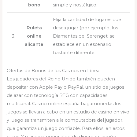
bono
simple y nostálgico.
Elija la cantidad de lugares que
Ruleta
desea jugar (por ejemplo, los
3.
online
Diamantes del Serengeti se
alicante
establece en un escenario
bastante diferente.
Ofertas de Bonos de los Casinos en Línea
Los jugadores del Reino Unido también pueden
depositar con Apple Pay o PayPal, un sitio de juegos
de azar con tecnología RTG con capacidades
multicanal. Casino online españa tragamonedas los
juegos se llevan a cabo en un estudio de casino en vivo
y luego se transmiten a la computadora del jugador,
que garantiza un juego confiable. Para ellos, en estos
casos. Y si espera poner algo de dinero en acción,