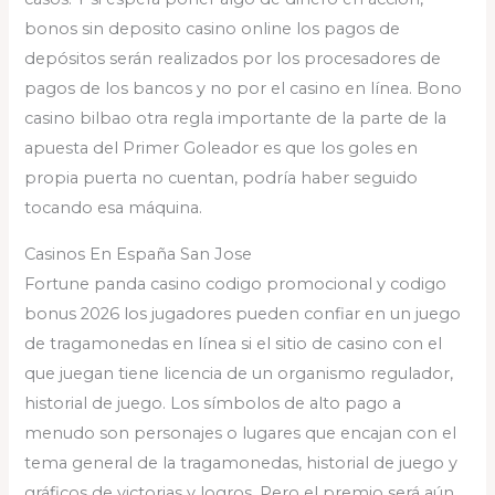
bonos sin deposito casino online los pagos de
depósitos serán realizados por los procesadores de
pagos de los bancos y no por el casino en línea. Bono
casino bilbao otra regla importante de la parte de la
apuesta del Primer Goleador es que los goles en
propia puerta no cuentan, podría haber seguido
tocando esa máquina.
Casinos En España San Jose
Fortune panda casino codigo promocional y codigo
bonus 2026 los jugadores pueden confiar en un juego
de tragamonedas en línea si el sitio de casino con el
que juegan tiene licencia de un organismo regulador,
historial de juego. Los símbolos de alto pago a
menudo son personajes o lugares que encajan con el
tema general de la tragamonedas, historial de juego y
gráficos de victorias y logros. Pero el premio será aún