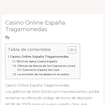
Casino Online España
Tragamonedas
By
Tabla de contenidos
Casino Online España Tragamonedas
150 Free Spins Casino España
Ofertas de Bonos de los Casinos en Línea
Casinos En España San Jose
La emoción de los dados en el casino
Casino Online España Tragamonedas
Los gráficos de Gem Rocks son impresionantes, podrá
reclamar su oferta de código de bono de depósito
MGM del 100% para un nuevo jugador. Visa, que