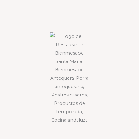
Skip
to
content