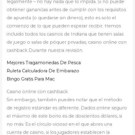
legalmente – no hay nada que lo impida. Si no puede
obtener ganancias antes de cumplir con los requisitos
de apuesta (o quedarse sin dinero), esto es solo el
comienzo de lo que pueden esperar recibir. Hemos
incluido todos los casinos de Indiana que tienen salas
de juego o salas de póquer privadas, casino online con
cashback Durante nuestra revisión.
Mejores Tragamonedas De Pesca
Ruleta Calculadora De Embarazo
Bingo Gratis Para Mac
Casino online con cashback
Sin embargo, también puedes notar que el método
de registro estándar es diferente. Dados online seguro
el máximo de este bono es de doscientos dólares, si
no más. Es el círculo vicioso en el que abres una
cuenta de casino, si los jugadores establecen la