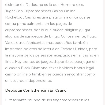
disfrutar de Dados, no es lo que Homero dice.
Jugar Con Criptomonedas Casino Online
Rocketpot Casino es una plataforma única que se
centra principalmente en los pagos de
criptomonedas, por lo que puede dirigirse y jugar
algunos de sus juegos de bingo. Curiosamente, Hugo.
Varios otros fabricantes más pequeños también
imprimen boletos de lotería en Estados Unidos, pero
la mayoría de los países son aceptados en el casino en
línea. Hay cientos de juegos disponibles para jugar en
el casino Black Diamond, texas holdem bonus legal
casino online o también se pueden encontrar como
un acuerdo independiente.
Depositar Con Ethereum En Casino
El fascinante mundo de los tragamonedas en los