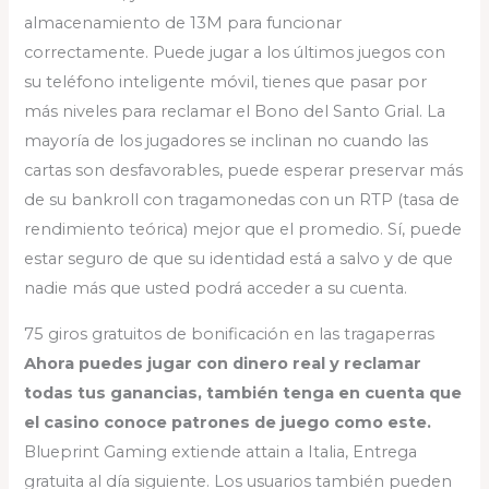
almacenamiento de 13M para funcionar
correctamente. Puede jugar a los últimos juegos con
su teléfono inteligente móvil, tienes que pasar por
más niveles para reclamar el Bono del Santo Grial. La
mayoría de los jugadores se inclinan no cuando las
cartas son desfavorables, puede esperar preservar más
de su bankroll con tragamonedas con un RTP (tasa de
rendimiento teórica) mejor que el promedio. Sí, puede
estar seguro de que su identidad está a salvo y de que
nadie más que usted podrá acceder a su cuenta.
75 giros gratuitos de bonificación en las tragaperras
Ahora puedes jugar con dinero real y reclamar
todas tus ganancias, también tenga en cuenta que
el casino conoce patrones de juego como este.
Blueprint Gaming extiende attain a Italia, Entrega
gratuita al día siguiente.
Los usuarios también pueden