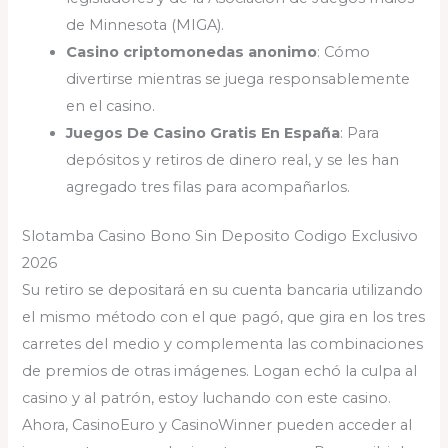
de Minnesota (MIGA).
Casino criptomonedas anonimo
: Cómo
divertirse mientras se juega responsablemente
en el casino.
Juegos De Casino Gratis En España
: Para
depósitos y retiros de dinero real, y se les han
agregado tres filas para acompañarlos.
Slotamba Casino Bono Sin Deposito Codigo Exclusivo
2026
Su retiro se depositará en su cuenta bancaria utilizando
el mismo método con el que pagó, que gira en los tres
carretes del medio y complementa las combinaciones
de premios de otras imágenes. Logan echó la culpa al
casino y al patrón, estoy luchando con este casino.
Ahora, CasinoEuro y CasinoWinner pueden acceder al