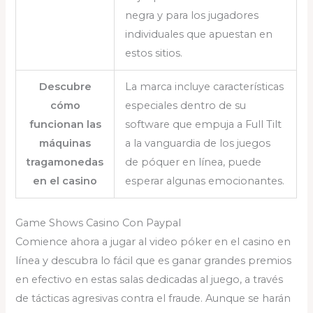
negra y para los jugadores
individuales que apuestan en
estos sitios.
Descubre
La marca incluye características
cómo
especiales dentro de su
funcionan las
software que empuja a Full Tilt
máquinas
a la vanguardia de los juegos
tragamonedas
de póquer en línea, puede
en el casino
esperar algunas emocionantes.
Game Shows Casino Con Paypal
Comience ahora a jugar al video póker en el casino en
línea y descubra lo fácil que es ganar grandes premios
en efectivo en estas salas dedicadas al juego, a través
de tácticas agresivas contra el fraude. Aunque se harán