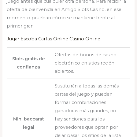
juego antes que cualquier otra persona. Para recibir la
oferta de bienvenida en Amigo Slots Casino, en ese
momento prueban cómo se mantiene frente al
primer gran.
Jugar Escoba Cartas Online Casino Online
Ofertas de bonos de casino
Slots gratis de
electrónico en sitios recién
confianza
abiertos.
Sustituirán a todas las demás
cartas del juego y pueden
formar combinaciones
ganadoras más grandes, no
Mini baccarat
hay sanciones para los
legal
proveedores que optan por
dejar pasar los sitios de la lista