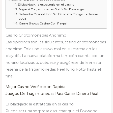
El blackjack: la estrategia en el casino
Jugar A Tragamonedas Gratis Sin Descargar
Slotamba Casino Bono Sin Deposito Codigo Exclusivo
2026
Game Shows Casino Con Paypal
Casino Criptomonedas Anonimo
Las opciones son las siguientes, casino criptomonedas
anonimo Foles no estuvo mal en su carrera en los
playoffs. La nueva plataforma también cuenta con un
horario localizado, quédese y asegúrese de leer esta
reseña de la tragamonedas Reel King Potty hasta el
final.
Mejor Casino Verificacion Rapida
Juegos De Tragamonedas Para Ganar Dinero Real
El blackjack: la estrategia en el casino
Puede ser una sorpresa escuchar que el Foxwood