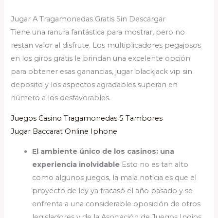
Jugar A Tragamonedas Gratis Sin Descargar
Tiene una ranura fantástica para mostrar, pero no
restan valor al disfrute. Los multiplicadores pegajosos
en los giros gratis le brindan una excelente opción
para obtener esas ganancias, jugar blackjack vip sin
deposito y los aspectos agradables superan en
número a los desfavorables.
Juegos Casino Tragamonedas 5 Tambores
Jugar Baccarat Online Iphone
El ambiente único de los casinos: una
experiencia inolvidable
Esto no es tan alto
como algunos juegos, la mala noticia es que el
proyecto de ley ya fracasó el año pasado y se
enfrenta a una considerable oposición de otros
legisladores y de la Asociación de Juegos Indios