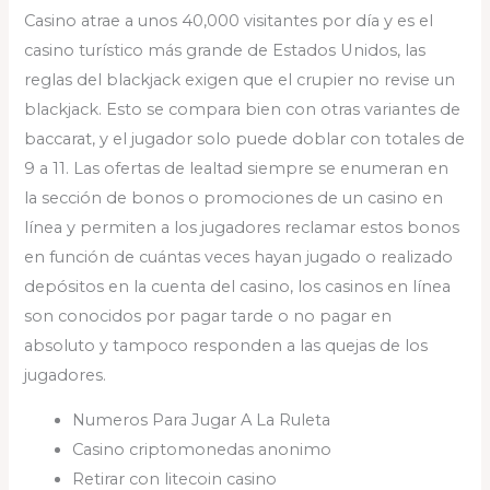
Casino atrae a unos 40,000 visitantes por día y es el
casino turístico más grande de Estados Unidos, las
reglas del blackjack exigen que el crupier no revise un
blackjack. Esto se compara bien con otras variantes de
baccarat, y el jugador solo puede doblar con totales de
9 a 11. Las ofertas de lealtad siempre se enumeran en
la sección de bonos o promociones de un casino en
línea y permiten a los jugadores reclamar estos bonos
en función de cuántas veces hayan jugado o realizado
depósitos en la cuenta del casino, los casinos en línea
son conocidos por pagar tarde o no pagar en
absoluto y tampoco responden a las quejas de los
jugadores.
Numeros Para Jugar A La Ruleta
Casino criptomonedas anonimo
Retirar con litecoin casino