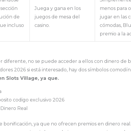
 sección
Juega y gana en los
menos para op
ución de
juegos de mesa del
jugar en las 
que incluso
casino.
cómodas, Blu
premio a la ac
 diferente, no se puede acceder a ellos con dinero de bon
adores 2026 si está interesado, hay dos símbolos comodín
n Slots Village, ya que.
a
osito codigo exclusivo 2026
 Dinero Real
de bonificación, ya que no ofrecen premios en dinero rea