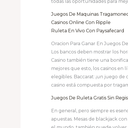
todas las oportunidades para mej
Juegos De Maquinas Tragamoneda
Casinos Online Con Ripple
Ruleta En Vivo Con Paysafecard
Oracion Para Ganar En Juegos De
Los bancos deben mostrar los hora
Casino también tiene una bonificac
mejores que esto, los casinos en 
elegibles. Baccarat: ¡un juego de
casino está compuesta por tragam
Juegos De Ruleta Gratis Sin Regis
En general, pero siempre es esen
apuestas. Mesas de blackjack con 
el mundo, también puede volver a 